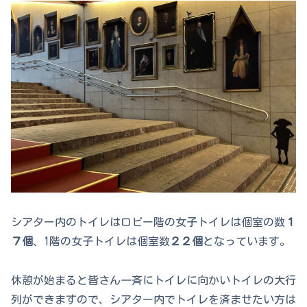
シアター内のトイレはロビー階の女子トイレは個室の数
１
７個
、1階の女子トイレは個室数
２２個
となっています。
休憩が始まると皆さん一斉にトイレに向かいトイレの大行
列ができますので、シアター内でトイレを済ませたい方は