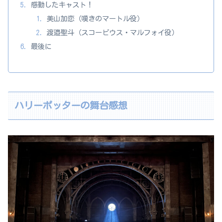
感動したキャスト！
美山加恋（嘆きのマートル役）
渡邉聖斗（スコーピウス・マルフォイ役）
最後に
ハリーポッターの舞台感想