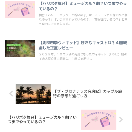
【ハリポタ舞台】ミュージカル？劇？いつまでやっ
ているの？
舞台「ハリー・ポッターと呪いの子」は「ミュージカルなのか？劇
なのか？」「いつまでやっているの？」「誰が出ているの？」と言
う疑問にお答えします。
【劇団四季ウィキッド】好きなキャストは？４回観
劇した正直レビュー
２０２３年、１０年ぶりの再演となったウィキッド（WICKED）初め
ての大阪公演で感激し、１度じゃ足り...
【ザ・ブセナテラス宿泊記】カップル旅
行の感想と過ごし方
【ハリポタ舞台】ミュージカル？劇？い
つまでやっているの？