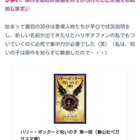
が多い
。
原作を読むor映画をみてから行くことを
強く
お勧
めします。
始まって最初の30分は登場人物たちが早口で状況説明を
し、新しい名前が出てきたりとハリポタファンの私でもつ
いていくのに必死で集中力が必要でした（笑）（私は、呪
いの子は原作を知らずに観劇したので・・・）
ハリー・ポッターと呪いの子 第一部 (静山社ペガ
サス文庫)